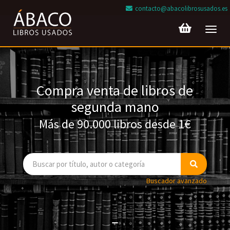
contacto@abacolibrosusados.es
Toggl
navig
Compra venta de libros de
segunda mano
Más de 90.000 libros desde 1€
Buscador avanzado