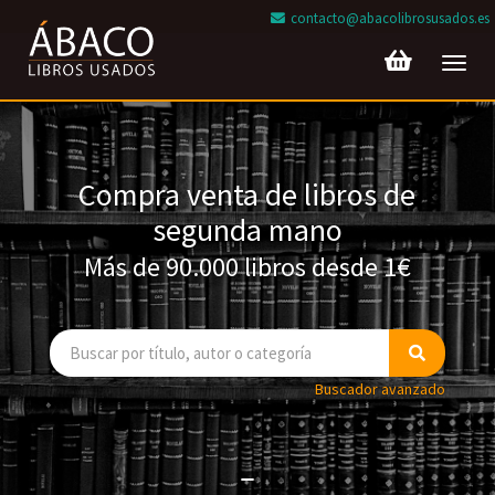
contacto@abacolibrosusados.es
Toggl
navig
Compra venta de libros de
segunda mano
Más de 90.000 libros desde 1€
Buscador avanzado