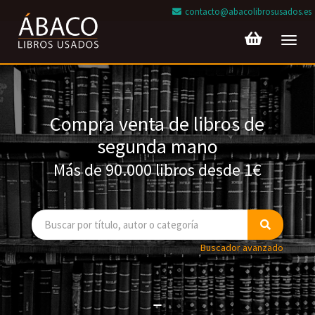
contacto@abacolibrosusados.es
Toggl
navig
Compra venta de libros de
segunda mano
Más de 90.000 libros desde 1€
Buscador avanzado