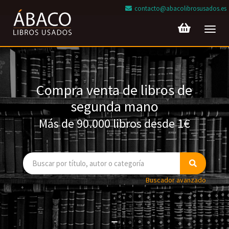
contacto@abacolibrosusados.es
Toggl
navig
Compra venta de libros de
segunda mano
Más de 90.000 libros desde 1€
Buscador avanzado