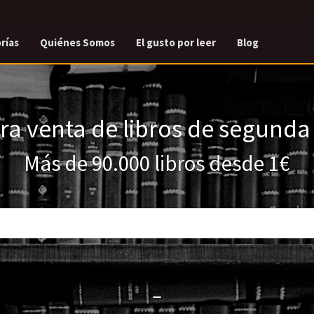
rías
Quiénes Somos
El gusto por leer
Blog
a venta de libros de segund
Más de 90.000 libros desde 1€