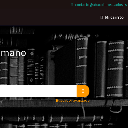
contacto@abacolibrosusados.es
Mi carrito
a mano
Buscador avanzado