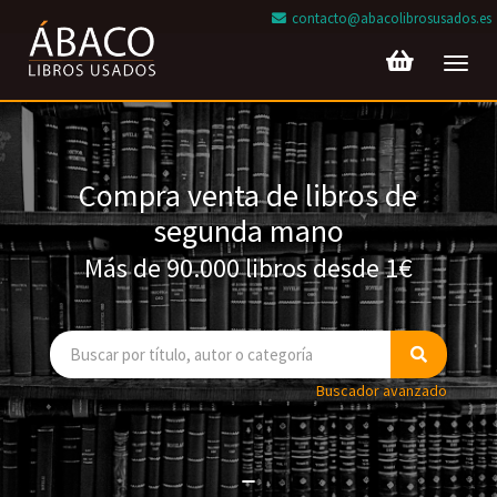
contacto@abacolibrosusados.es
Toggl
navig
Compra venta de libros de
segunda mano
Más de 90.000 libros desde 1€
Buscador avanzado