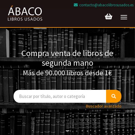
contacto@abacolibrosusados.es
Toggl
navig
Compra venta de libros de
segunda mano
Más de 90.000 libros desde 1€
Buscador avanzado