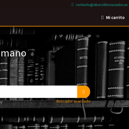
contacto@abacolibrosusados.es
Mi carrito
a mano
Buscador avanzado