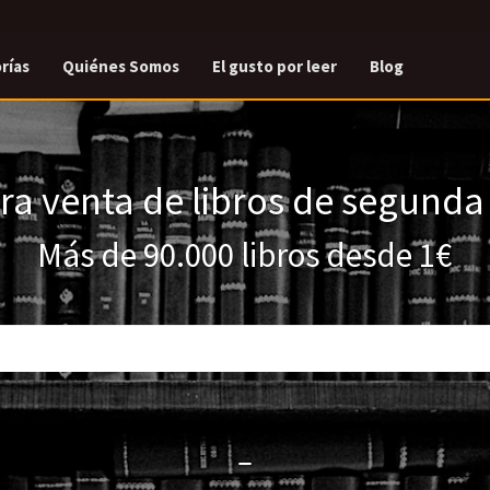
rías
Quiénes Somos
El gusto por leer
Blog
a venta de libros de segund
Más de 90.000 libros desde 1€