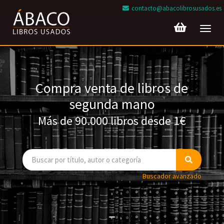
contacto@abacolibrosusados.es
Toggl
navig
Compra venta de libros de
segunda mano
Más de 90.000 libros desde 1€
Buscador avanzado