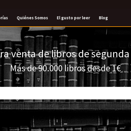
rías
Quiénes Somos
El gusto por leer
Blog
a venta de libros de segund
Más de 90.000 libros desde 1€