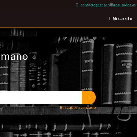
contacto@abacolibrosusados.es
Mi carrito
a mano
Buscador avanzado