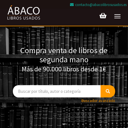
contacto@abacolibrosusados.es
Toggl
navig
Compra venta de libros de
segunda mano
Más de 90.000 libros desde 1€
Buscador avanzado