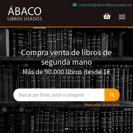
contacto@abacolibrosusados.es
Toggl
navig
Compra venta de libros de
segunda mano
Más de 90.000 libros desde 1€
Buscador avanzado