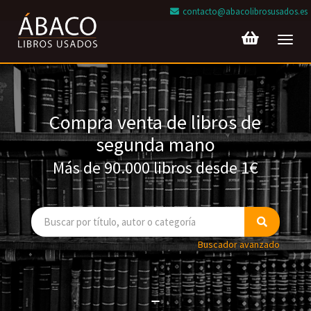
contacto@abacolibrosusados.es
Toggl
navig
Compra venta de libros de
segunda mano
Más de 90.000 libros desde 1€
Buscador avanzado