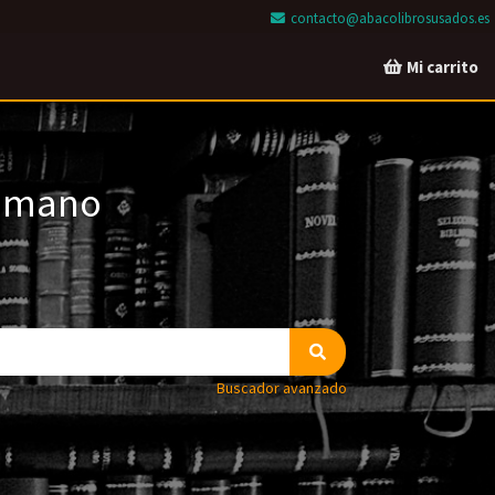
contacto@abacolibrosusados.es
Mi carrito
a mano
Buscador avanzado