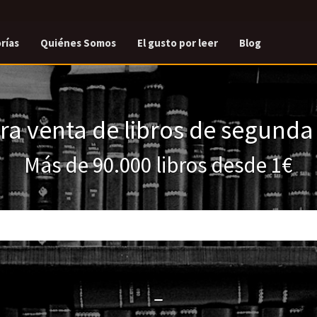
rías
Quiénes Somos
El gusto por leer
Blog
a venta de libros de segund
Más de 90.000 libros desde 1€