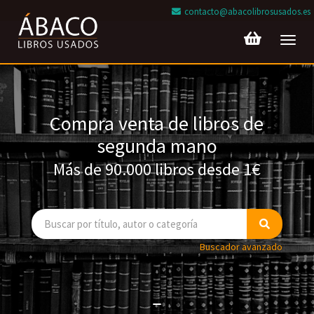
contacto@abacolibrosusados.es
Toggl
navig
Compra venta de libros de
segunda mano
Más de 90.000 libros desde 1€
Buscador avanzado