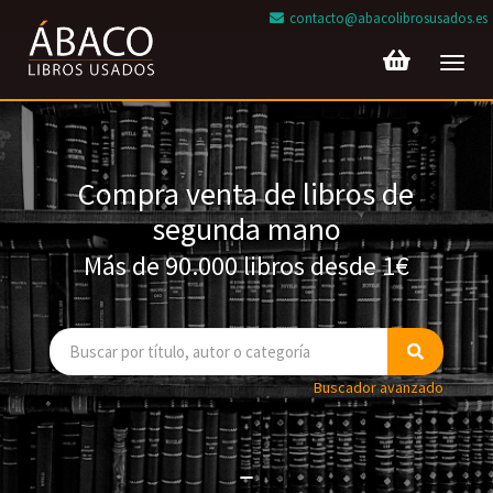
contacto@abacolibrosusados.es
Toggl
navig
Compra venta de libros de
segunda mano
Más de 90.000 libros desde 1€
Buscador avanzado