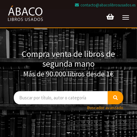
contacto@abacolibrosusados.es
Toggl
navig
Compra venta de libros de
segunda mano
Más de 90.000 libros desde 1€
Buscador avanzado