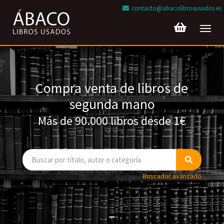
contacto@abacolibrosusados.es
Toggl
navig
Compra venta de libros de
segunda mano
Más de 90.000 libros desde 1€
Buscador avanzado