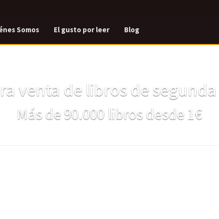
énes Somos
El gusto por leer
Blog
a venta de libros de segund
Más de 90.000 libros desde 1€