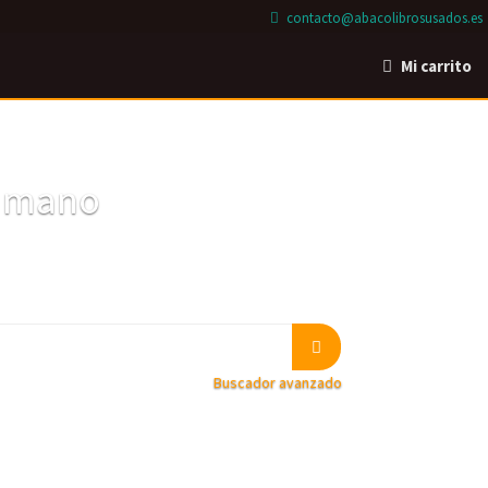
contacto@abacolibrosusados.es
Mi carrito
a mano
Buscador avanzado