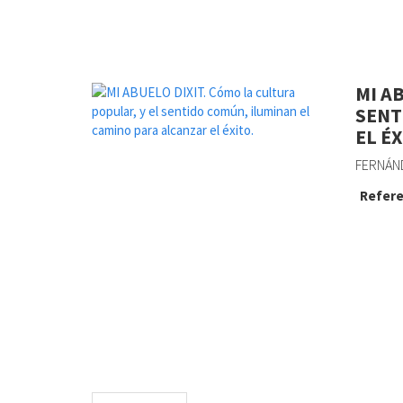
MI A
SENT
EL ÉX
FERNÁND
Refere