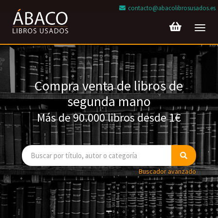
contacto@abacolibrosusados.es
Toggl
navig
Compra venta de libros de
segunda mano
Más de 90.000 libros desde 1€
Buscador avanzado