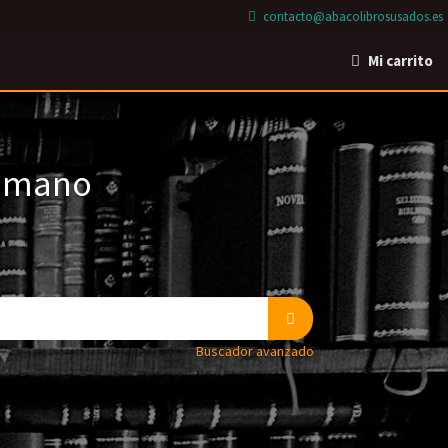
contacto@abacolibrosusados.es
Mi carrito
a mano
Buscador avanzado