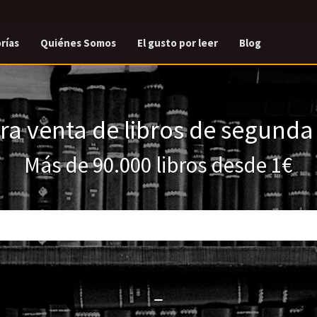
rías
Quiénes Somos
El gusto por leer
Blog
a venta de libros de segund
Más de 90.000 libros desde 1€