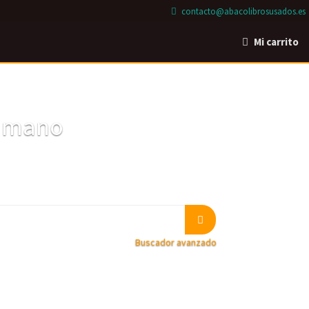
contacto@abacolibrosusados.es
Mi carrito
a mano
Buscador avanzado