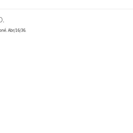
O.
né. Abr/16/36.