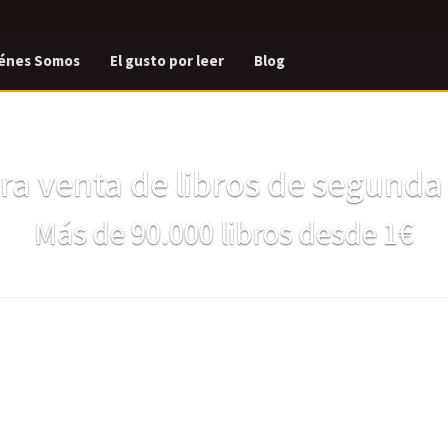
énes Somos
El gusto por leer
Blog
a venta de libros de segund
Más de 90.000 libros desde 1€