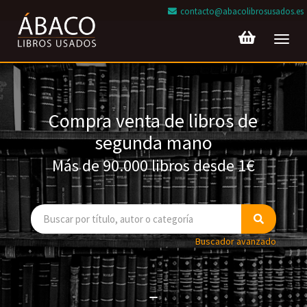
contacto@abacolibrosusados.es
Toggl
navig
Compra venta de libros de
segunda mano
Más de 90.000 libros desde 1€
Buscador avanzado