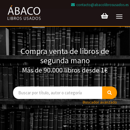
contacto@abacolibrosusados.es
Toggl
navig
Compra venta de libros de
segunda mano
Más de 90.000 libros desde 1€
Buscador avanzado