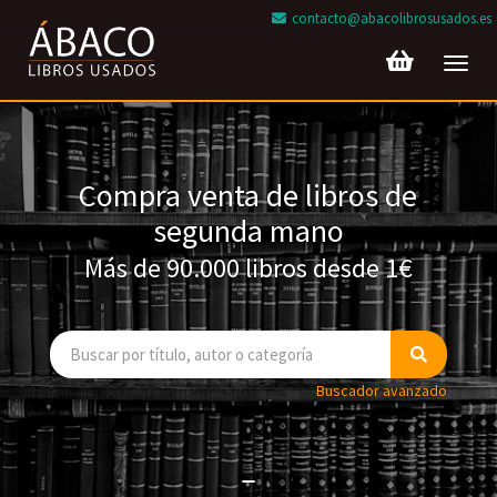
contacto@abacolibrosusados.es
Toggl
navig
Compra venta de libros de
segunda mano
Más de 90.000 libros desde 1€
Buscador avanzado