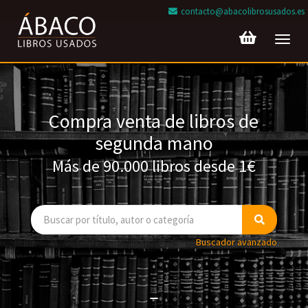
contacto@abacolibrosusados.es
Toggl
navig
Compra venta de libros de
segunda mano
Más de 90.000 libros desde 1€
Buscador avanzado