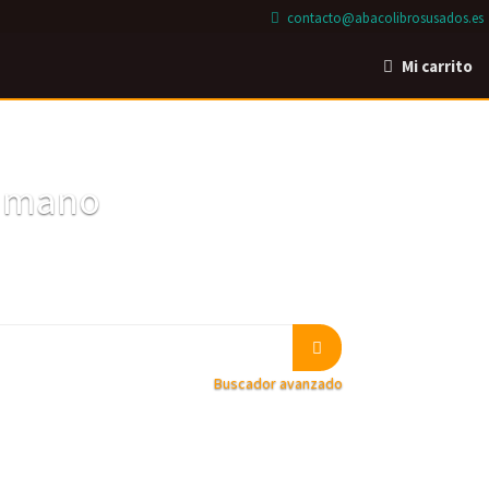
contacto@abacolibrosusados.es
Mi carrito
a mano
Buscador avanzado