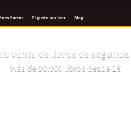
énes Somos
El gusto por leer
Blog
a venta de libros de segund
Más de 90.000 libros desde 1€