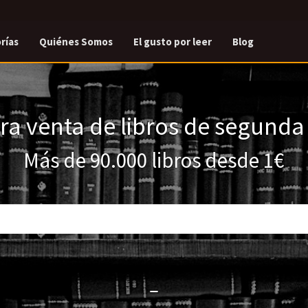
rías
Quiénes Somos
El gusto por leer
Blog
a venta de libros de segund
Más de 90.000 libros desde 1€