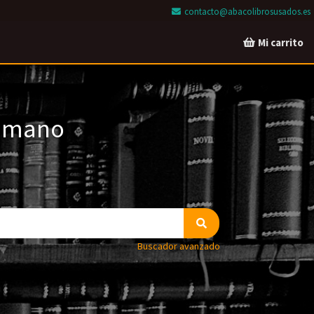
contacto@abacolibrosusados.es
Mi carrito
a mano
Buscador avanzado