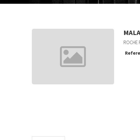
MALA
ROCHE R
Refere