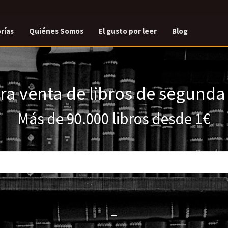
rías
Quiénes Somos
El gusto por leer
Blog
a venta de libros de segund
Más de 90.000 libros desde 1€