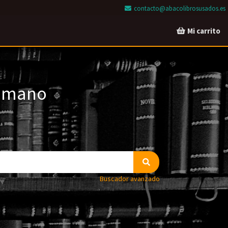
contacto@abacolibrosusados.es
Mi carrito
a mano
Buscador avanzado