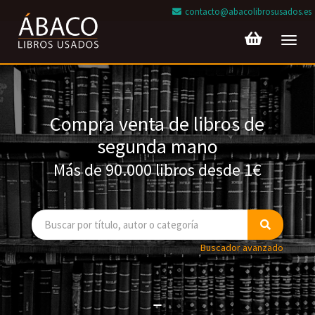
contacto@abacolibrosusados.es
Toggl
navig
Compra venta de libros de
segunda mano
Más de 90.000 libros desde 1€
Buscador avanzado