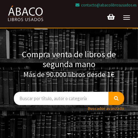
contacto@abacolibrosusados.es
Toggl
navig
Compra venta de libros de
segunda mano
Más de 90.000 libros desde 1€
Buscador avanzado