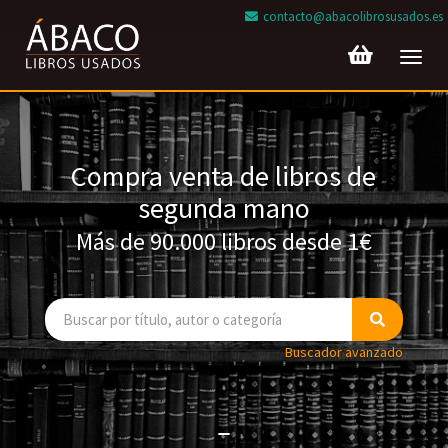
contacto@abacolibrosusados.es
Toggl
navig
Compra venta de libros de
segunda mano
Más de 90.000 libros desde 1€
Buscador avanzado