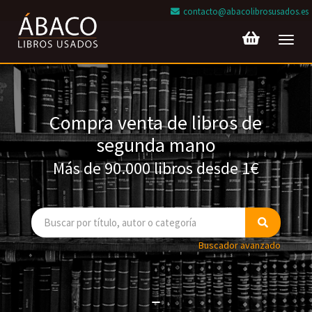
contacto@abacolibrosusados.es
Toggl
navig
Compra venta de libros de
segunda mano
Más de 90.000 libros desde 1€
Buscador avanzado