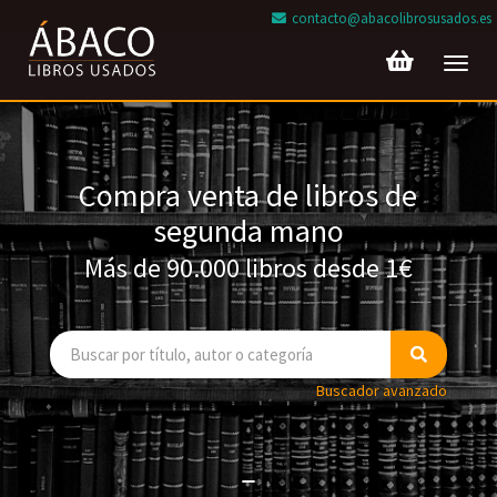
contacto@abacolibrosusados.es
Toggl
navig
Compra venta de libros de
segunda mano
Más de 90.000 libros desde 1€
Buscador avanzado