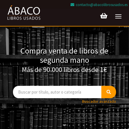
contacto@abacolibrosusados.es
Toggl
navig
Compra venta de libros de
segunda mano
Más de 90.000 libros desde 1€
Buscador avanzado