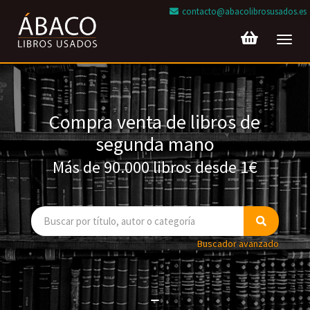
contacto@abacolibrosusados.es
Toggl
navig
Compra venta de libros de
segunda mano
Más de 90.000 libros desde 1€
Buscador avanzado