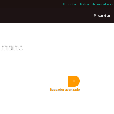
contacto@abacolibrosusados.es
Mi carrito
a mano
Buscador avanzado