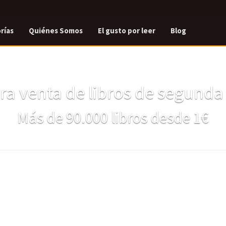
rías
Quiénes Somos
El gusto por leer
Blog
a venta de libros de segund
Más de 90.000 libros desde 1€