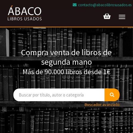
contacto@abacolibrosusados.es
Toggl
navig
Compra venta de libros de
segunda mano
Más de 90.000 libros desde 1€
Buscador avanzado