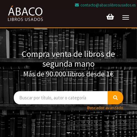
contacto@abacolibrosusados.es
Toggl
navig
Compra venta de libros de
segunda mano
Más de 90.000 libros desde 1€
Buscador avanzado