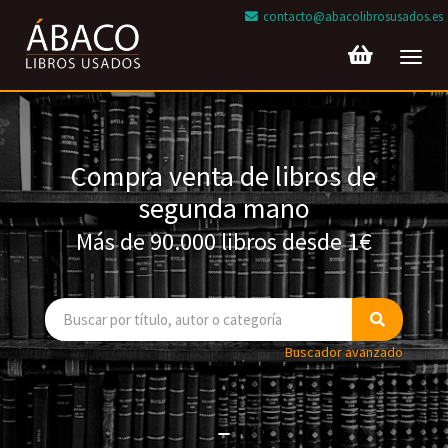
contacto@abacolibrosusados.es
Toggl
navig
Compra venta de libros de
segunda mano
Más de 90.000 libros desde 1€
Buscador avanzado