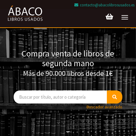
contacto@abacolibrosusados.es
Toggl
navig
Compra venta de libros de
segunda mano
Más de 90.000 libros desde 1€
Buscador avanzado