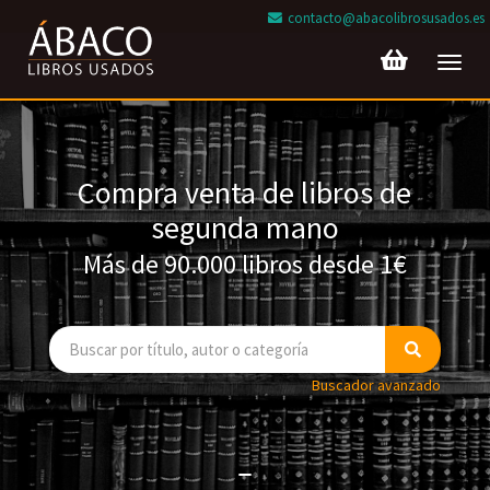
contacto@abacolibrosusados.es
Toggl
navig
Compra venta de libros de
segunda mano
Más de 90.000 libros desde 1€
Buscador avanzado