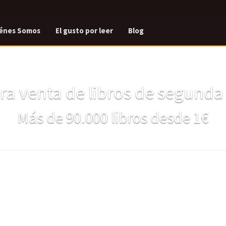
énes Somos
El gusto por leer
Blog
a venta de libros de segund
Más de 90.000 libros desde 1€