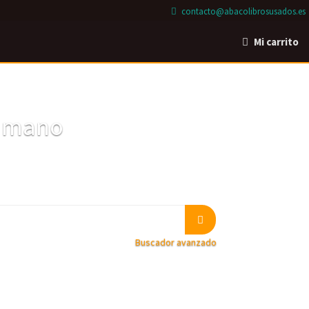
contacto@abacolibrosusados.es
Mi carrito
a mano
Buscador avanzado