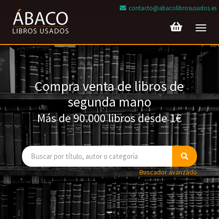
contacto@abacolibrosusados.es
Toggl
navig
Compra venta de libros de
segunda mano
Más de 90.000 libros desde 1€
Buscador avanzado