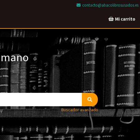
contacto@abacolibrosusados.es
Mi carrito
a mano
Buscador avanzado