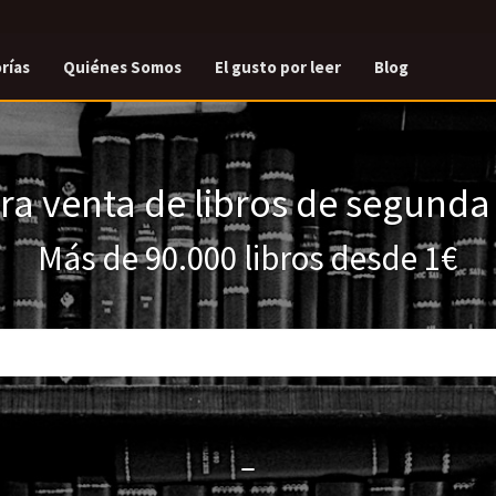
rías
Quiénes Somos
El gusto por leer
Blog
a venta de libros de segund
Más de 90.000 libros desde 1€