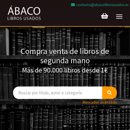
contacto@abacolibrosusados.es
Toggl
navig
Compra venta de libros de
segunda mano
Más de 90.000 libros desde 1€
Buscador avanzado