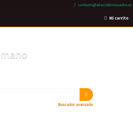
contacto@abacolibrosusados.es
Mi carrito
a mano
Buscador avanzado