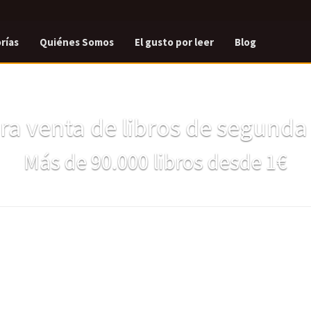
rías
Quiénes Somos
El gusto por leer
Blog
a venta de libros de segund
Más de 90.000 libros desde 1€