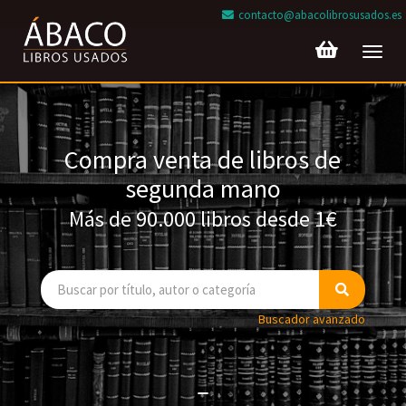
contacto@abacolibrosusados.es
Toggl
navig
Compra venta de libros de
segunda mano
Más de 90.000 libros desde 1€
Buscador avanzado