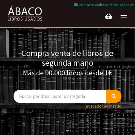
contacto@abacolibrosusados.es
Toggl
navig
Compra venta de libros de
segunda mano
Más de 90.000 libros desde 1€
Buscador avanzado