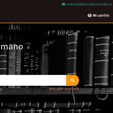
contacto@abacolibrosusados.es
Mi carrito
a mano
Buscador avanzado