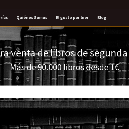
rías
Quiénes Somos
El gusto por leer
Blog
a venta de libros de segund
Más de 90.000 libros desde 1€